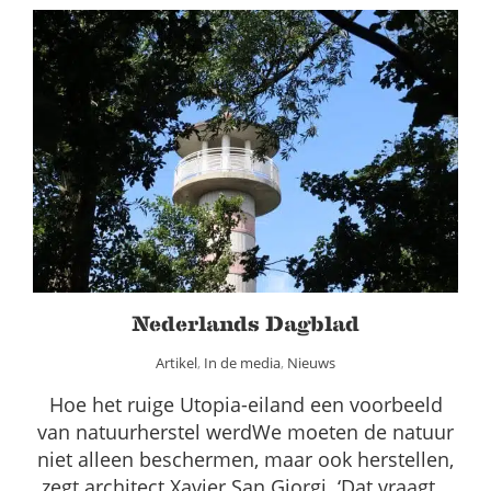
Nederlands Dagblad
Artikel
In de media
Nieuws
Nederlands Dagblad
Artikel
,
In de media
,
Nieuws
Hoe het ruige Utopia-eiland een voorbeeld
van natuurherstel werdWe moeten de natuur
niet alleen beschermen, maar ook herstellen,
zegt architect Xavier San Giorgi. ‘Dat vraagt…