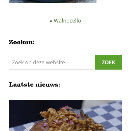
«
Walnocello
Zoeken:
Zoek
op
deze
website
Laatste nieuws: