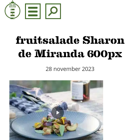
Door
naar
de
hoofd
inhoud
fruitsalade Sharon
de Miranda 600px
28 november 2023