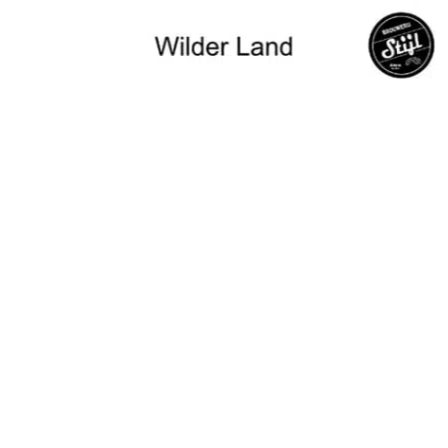
Bezoektijden
Alle dagen openbaar toegankelijk
Vrijwilligersdagen: dinsdag en vrijdag