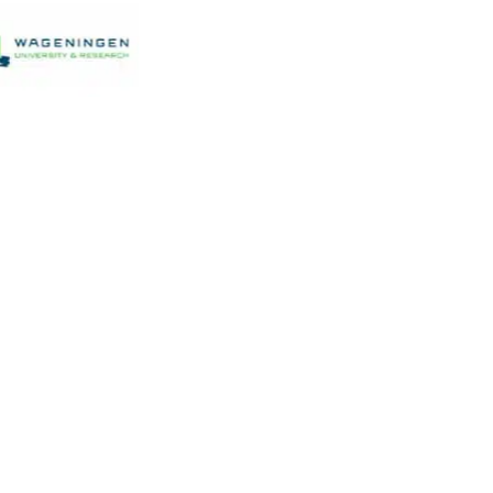
ieuwsbrief
ver ons