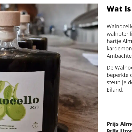
Wat is
Walnocello
walnotenli
hartje Al
kardemom,
Ambachtel
De Walnoc
beperkte 
steun je 
Eiland.
Prijs Alm
Prijs Uto