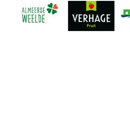
N
O
 van 11.00 tot 16.00 uur