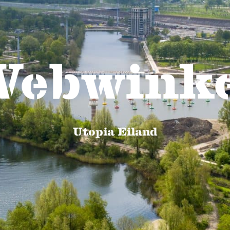
Webwinke
Utopia Eiland