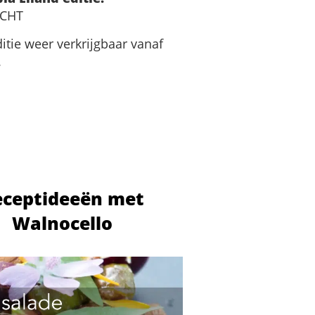
OCHT
itie weer verkrijgbaar vanaf
.
eceptideeën met
Walnocello