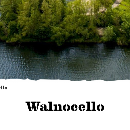
llo
Walnocello