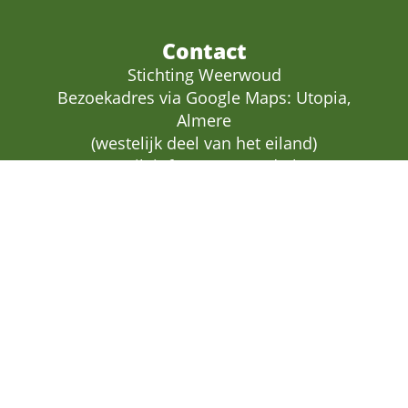
Contact
Stichting Weerwoud
Bezoekadres via Google Maps: Utopia,
Almere
(westelijk deel van het eiland)
Mail:
info@weerwoud.nl
Bel: 06 1822 8182
Nieuwsbrief
Over ons
Steun ons
Pers
Werken bij