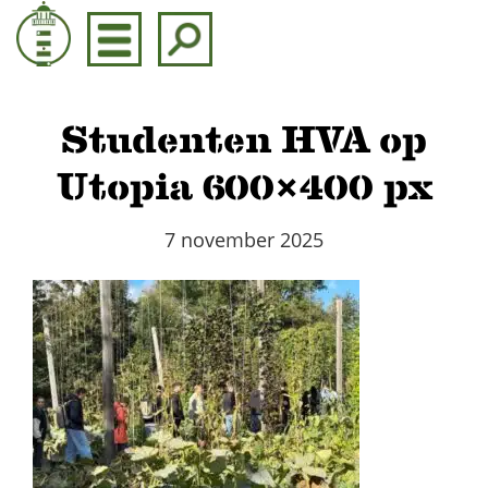
Door
naar
de
hoofd
inhoud
Studenten HVA op
Utopia 600×400 px
7 november 2025