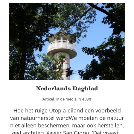
Nederlands Dagblad
Artikel
In de media
Nieuws
Nederlands Dagblad
Artikel
,
In de media
,
Nieuws
Hoe het ruige Utopia-eiland een voorbeeld
van natuurherstel werdWe moeten de natuur
niet alleen beschermen, maar ook herstellen,
zegt architect Xavier San Giorgi. ‘Dat vraagt…