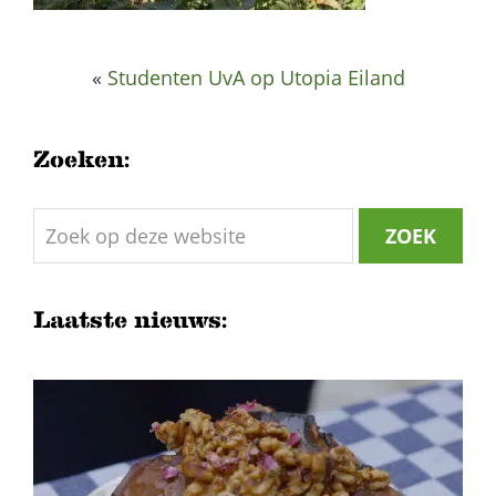
«
Studenten UvA op Utopia Eiland
Zoeken:
Zoek
op
deze
website
Laatste nieuws: