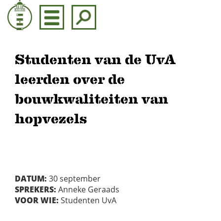
Door
naar
de
hoofd
inhoud
Studenten van de UvA
leerden over de
bouwkwaliteiten van
hopvezels
DATUM:
30 september
SPREKERS:
Anneke Geraads
VOOR WIE:
Studenten UvA