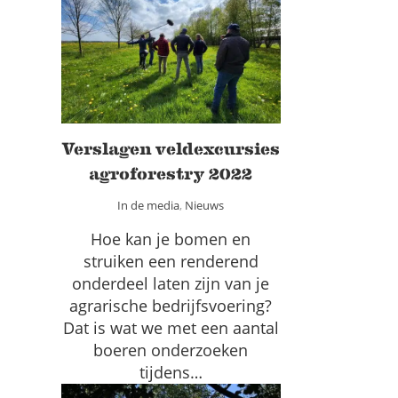
Verslagen veldexcursies
agroforestry 2022
In de media
Nieuws
Verslagen veldexcursies
agroforestry 2022
In de media
,
Nieuws
Hoe kan je bomen en
struiken een renderend
onderdeel laten zijn van je
agrarische bedrijfsvoering?
Dat is wat we met een aantal
boeren onderzoeken
tijdens…