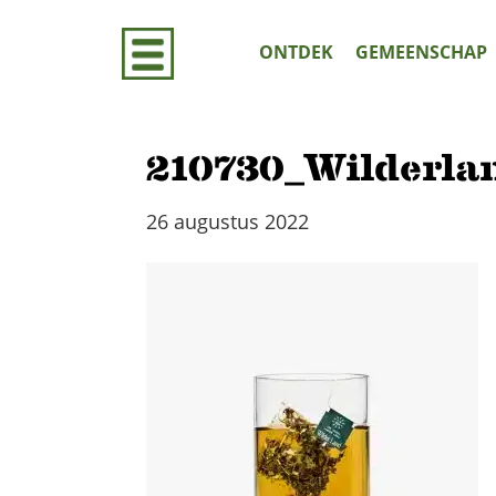
Door
naar
ONTDEK
GEMEENSCHAP
de
hoofd
inhoud
210730_Wilderla
26 augustus 2022