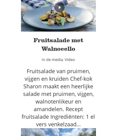
Walnocello
In de media
Video
Fruitsalade met
Walnocello
In de media
,
Video
Fruitsalade van pruimen,
vijgen en kruiden Chef-kok
Sharon maakt een heerlijke
salade met pruimen, vijgen,
walnotenlikeur en
amandelen. Recept
fruitsalade Ingrediënten: 1 el
vers venkelzaad…