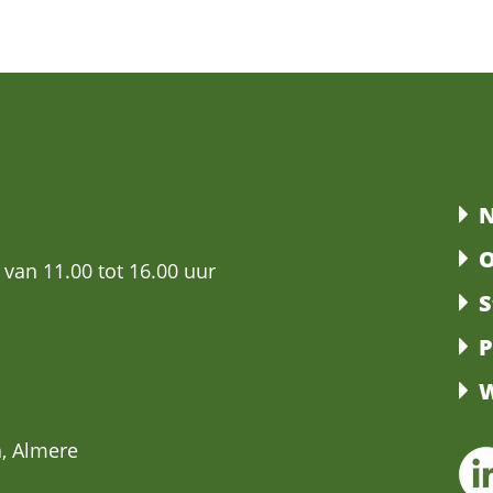
N
O
 van 11.00 tot 16.00 uur
S
P
W
, Almere