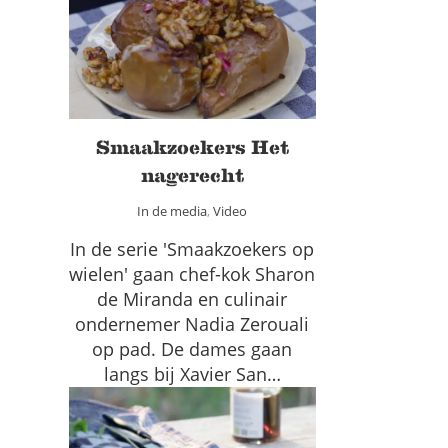
Smaakzoekers Het
nagerecht
In de media
Video
Smaakzoekers Het
nagerecht
In de media
,
Video
In de serie 'Smaakzoekers op
wielen' gaan chef-kok Sharon
de Miranda en culinair
ondernemer Nadia Zerouali
op pad. De dames gaan
langs bij Xavier San…
Fruitsalade met