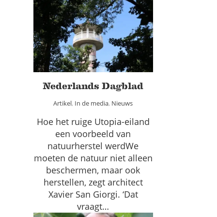
Nederlands Dagblad
Artikel
In de media
Nieuws
Nederlands Dagblad
Artikel
,
In de media
,
Nieuws
Hoe het ruige Utopia-eiland
een voorbeeld van
natuurherstel werdWe
moeten de natuur niet alleen
beschermen, maar ook
herstellen, zegt architect
Xavier San Giorgi. ‘Dat
vraagt…