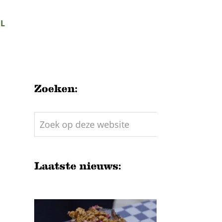
L
Zoeken:
Zoek
op
deze
website
Laatste nieuws: