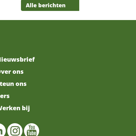
Alle berichten
ieuwsbrief
ver ons
teun ons
ers
erken bij