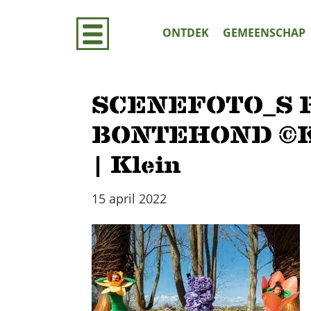
Door
naar
ONTDEK
GEMEENSCHAP
de
hoofd
inhoud
SCENEFOTO_S 
BONTEHOND ©Kam
| Klein
15 april 2022