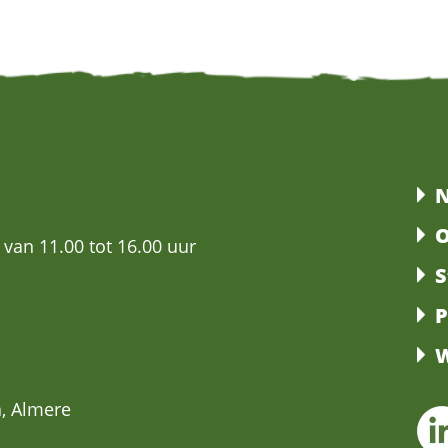
N
O
 van 11.00 tot 16.00 uur
S
P
W
, Almere