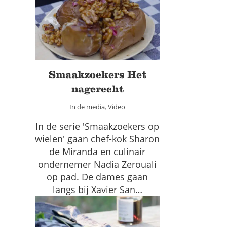
Smaakzoekers Het
nagerecht
In de media
Video
Smaakzoekers Het
nagerecht
In de media
,
Video
In de serie 'Smaakzoekers op
wielen' gaan chef-kok Sharon
de Miranda en culinair
ondernemer Nadia Zerouali
op pad. De dames gaan
langs bij Xavier San…
Fruitsalade met