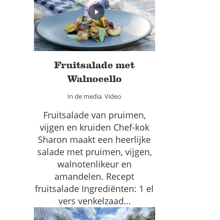
Walnocello
In de media
Video
Fruitsalade met
Walnocello
In de media
,
Video
Fruitsalade van pruimen,
vijgen en kruiden Chef-kok
Sharon maakt een heerlijke
salade met pruimen, vijgen,
walnotenlikeur en
amandelen. Recept
fruitsalade Ingrediënten: 1 el
vers venkelzaad…