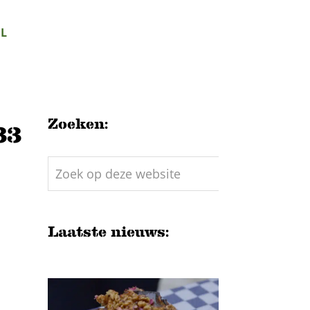
L
Zoeken:
33
Zoek
op
deze
website
Laatste nieuws: