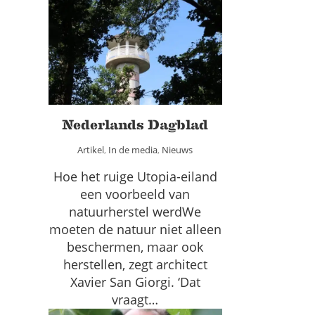
Nederlands Dagblad
Artikel
In de media
Nieuws
Nederlands Dagblad
Artikel
,
In de media
,
Nieuws
Hoe het ruige Utopia-eiland
een voorbeeld van
natuurherstel werdWe
moeten de natuur niet alleen
beschermen, maar ook
herstellen, zegt architect
Xavier San Giorgi. ‘Dat
vraagt…