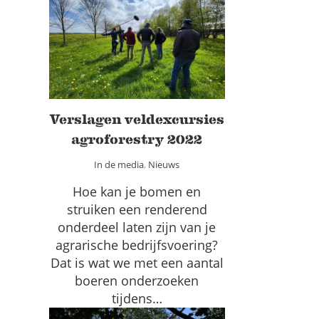
Verslagen veldexcursies
agroforestry 2022
In de media
Nieuws
Verslagen veldexcursies
agroforestry 2022
In de media
,
Nieuws
Hoe kan je bomen en
struiken een renderend
onderdeel laten zijn van je
agrarische bedrijfsvoering?
Dat is wat we met een aantal
boeren onderzoeken
tijdens…