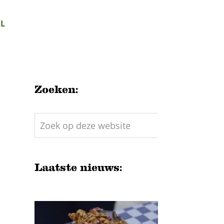
L
Zoeken:
Zoek
op
deze
website
Laatste nieuws: