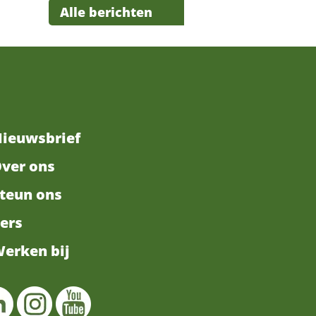
Alle berichten
ieuwsbrief
ver ons
teun ons
ers
erken bij