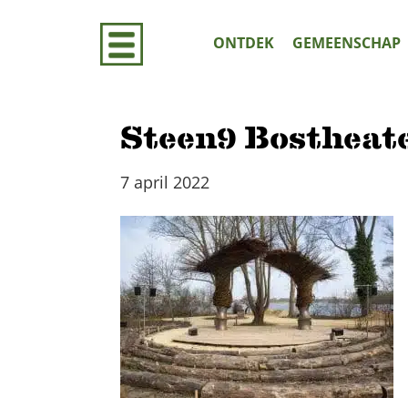
Door
naar
ONTDEK
GEMEENSCHAP
de
hoofd
inhoud
Steen9 Bostheate
7 april 2022