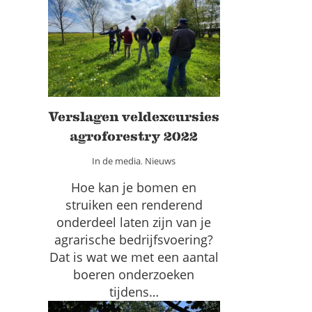
Verslagen veldexcursies
agroforestry 2022
In de media
Nieuws
Verslagen veldexcursies
agroforestry 2022
In de media
,
Nieuws
Hoe kan je bomen en
struiken een renderend
onderdeel laten zijn van je
agrarische bedrijfsvoering?
Dat is wat we met een aantal
boeren onderzoeken
tijdens…