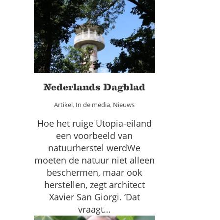
Nederlands Dagblad
Artikel
In de media
Nieuws
Nederlands Dagblad
Artikel
,
In de media
,
Nieuws
Hoe het ruige Utopia-eiland
een voorbeeld van
natuurherstel werdWe
moeten de natuur niet alleen
beschermen, maar ook
herstellen, zegt architect
Xavier San Giorgi. ‘Dat
vraagt…