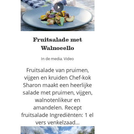
Walnocello
In de media
Video
Fruitsalade met
Walnocello
In de media
,
Video
Fruitsalade van pruimen,
vijgen en kruiden Chef-kok
Sharon maakt een heerlijke
salade met pruimen, vijgen,
walnotenlikeur en
amandelen. Recept
fruitsalade Ingrediënten: 1 el
vers venkelzaad…