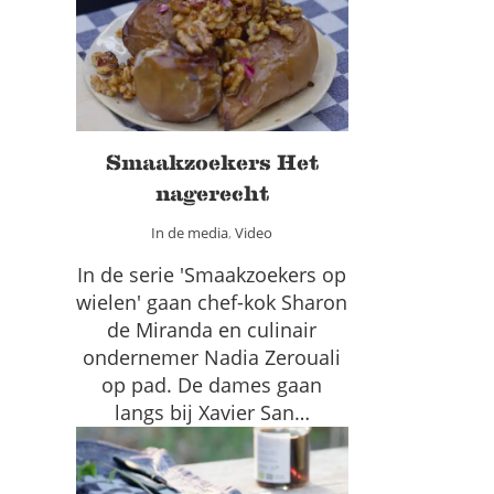
Smaakzoekers Het
nagerecht
In de media
Video
Smaakzoekers Het
nagerecht
In de media
,
Video
In de serie 'Smaakzoekers op
wielen' gaan chef-kok Sharon
de Miranda en culinair
ondernemer Nadia Zerouali
op pad. De dames gaan
langs bij Xavier San…
Fruitsalade met