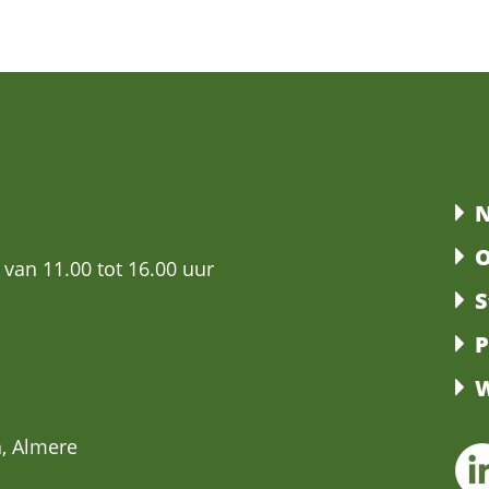
N
O
 van 11.00 tot 16.00 uur
S
P
W
, Almere