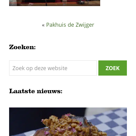
«
Pakhuis de Zwijger
Zoeken:
Zoek
op
deze
website
Laatste nieuws: