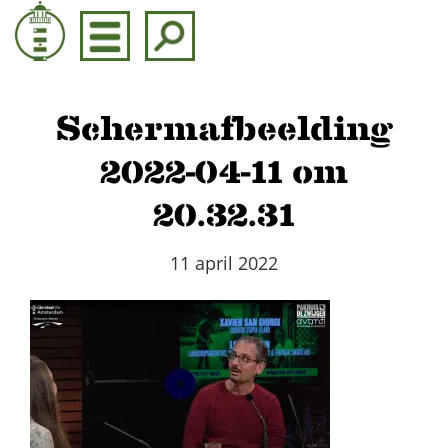
Door
naar
de
hoofd
inhoud
Schermafbeelding
2022-04-11 om
20.32.31
11 april 2022