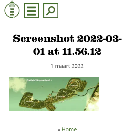
Door
naar
de
hoofd
inhoud
Screenshot 2022-03-
01 at 11.56.12
1 maart 2022
«
Home