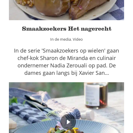
Smaakzoekers Het nagerecht
In de media
,
Video
In de serie 'Smaakzoekers op wielen' gaan
chef-kok Sharon de Miranda en culinair
ondernemer Nadia Zerouali op pad. De
dames gaan langs bij Xavier San…
Fruitsalade met Walnocello
In de media
Video