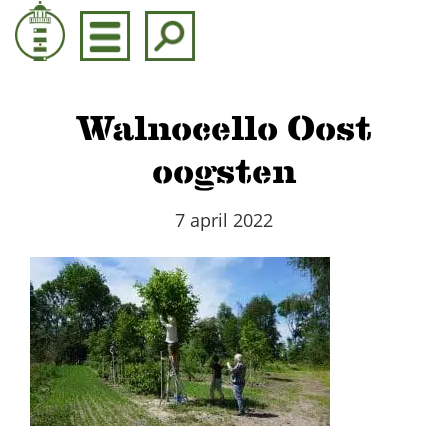
Door
naar
de
hoofd
inhoud
Walnocello Oost
oogsten
7 april 2022