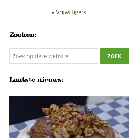
«
Vrijwilligers
Zoeken:
Zoek
op
deze
website
Laatste nieuws:
Smaakzoekers Het nagerecht