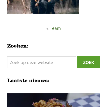
«
Team
Zoeken:
Zoek
op
deze
website
Laatste nieuws: