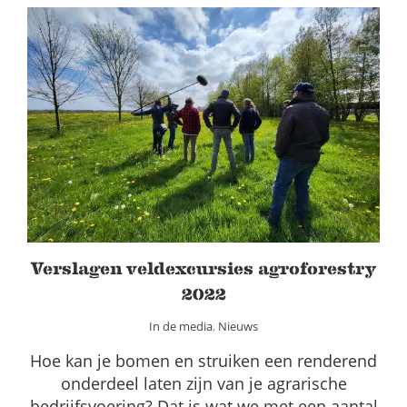
Verslagen veldexcursies agroforestry
2022
In de media
Nieuws
Verslagen veldexcursies agroforestry
2022
In de media
,
Nieuws
Hoe kan je bomen en struiken een renderend
onderdeel laten zijn van je agrarische
bedrijfsvoering? Dat is wat we met een aantal