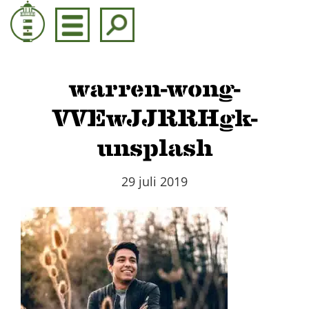
Door
naar
de
hoofd
inhoud
warren-wong-
VVEwJJRRHgk-
unsplash
29 juli 2019