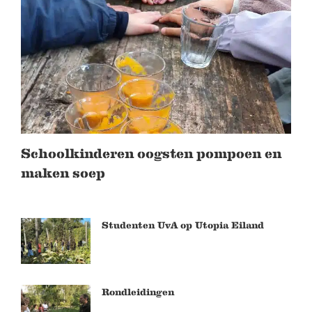
Schoolkinderen oogsten pompoen en
maken soep
Studenten UvA op Utopia Eiland
Rondleidingen