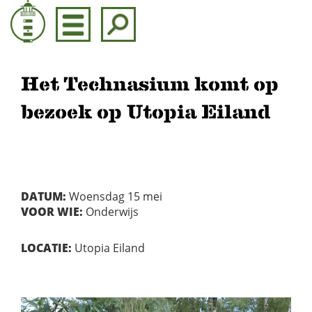
Door
naar
de
hoofd
inhoud
Het Technasium komt op
bezoek op Utopia Eiland
DATUM:
Woensdag 15 mei
VOOR WIE:
Onderwijs
LOCATIE:
Utopia Eiland