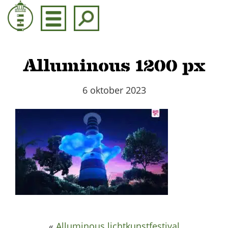
Door
naar
de
hoofd
inhoud
Alluminous 1200 px
6 oktober 2023
«
Alluminous lichtkunstfestival