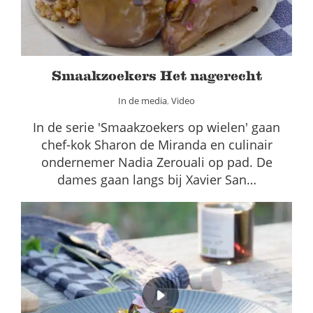
Smaakzoekers Het nagerecht
In de media
,
Video
In de serie 'Smaakzoekers op wielen' gaan
chef-kok Sharon de Miranda en culinair
ondernemer Nadia Zerouali op pad. De
dames gaan langs bij Xavier San…
Fruitsalade met Walnocello
In de media
Video