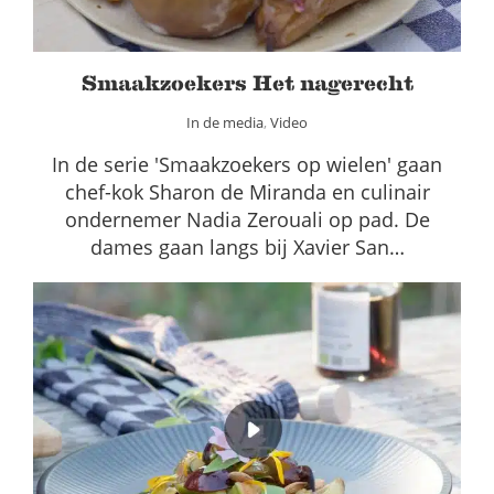
Smaakzoekers Het nagerecht
In de media
,
Video
In de serie 'Smaakzoekers op wielen' gaan
chef-kok Sharon de Miranda en culinair
ondernemer Nadia Zerouali op pad. De
dames gaan langs bij Xavier San…
Fruitsalade met Walnocello
In de media
Video