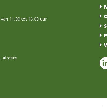
N
O
 van 11.00 tot 16.00 uur
S
P
W
, Almere