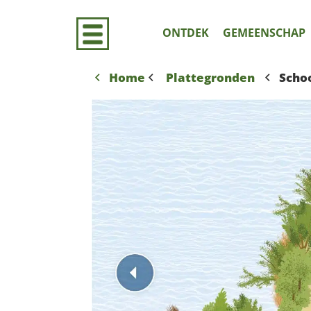
Door
naar
ONTDEK
GEMEENSCHAP
de
hoofd
inhoud
Home
Plattegronden
Schoo